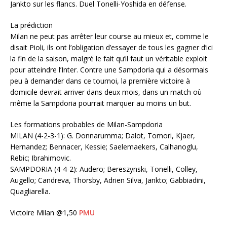
Jankto sur les flancs. Duel Tonelli-Yoshida en défense.
La prédiction
Milan ne peut pas arrêter leur course au mieux et, comme le
disait Pioli, ils ont l’obligation d’essayer de tous les gagner d’ici
la fin de la saison, malgré le fait qu’il faut un véritable exploit
pour atteindre l’Inter. Contre une Sampdoria qui a désormais
peu à demander dans ce tournoi, la première victoire à
domicile devrait arriver dans deux mois, dans un match où
même la Sampdoria pourrait marquer au moins un but.
Les formations probables de Milan-Sampdoria
MILAN (4-2-3-1): G. Donnarumma; Dalot, Tomori, Kjaer,
Hernandez; Bennacer, Kessie; Saelemaekers, Calhanoglu,
Rebic; Ibrahimovic.
SAMPDORIA (4-4-2): Audero; Bereszynski, Tonelli, Colley,
Augello; Candreva, Thorsby, Adrien Silva, Jankto; Gabbiadini,
Quagliarella.
Victoire Milan @1,50
PMU