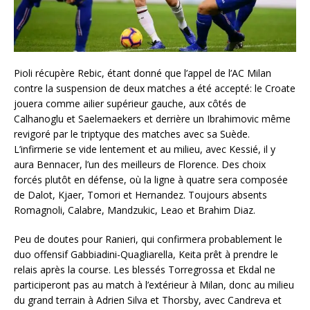
Pioli récupère Rebic, étant donné que l’appel de l’AC Milan
contre la suspension de deux matches a été accepté: le Croate
jouera comme ailier supérieur gauche, aux côtés de
Calhanoglu et Saelemaekers et derrière un Ibrahimovic même
revigoré par le triptyque des matches avec sa Suède.
L’infirmerie se vide lentement et au milieu, avec Kessié, il y
aura Bennacer, l’un des meilleurs de Florence. Des choix
forcés plutôt en défense, où la ligne à quatre sera composée
de Dalot, Kjaer, Tomori et Hernandez. Toujours absents
Romagnoli, Calabre, Mandzukic, Leao et Brahim Diaz.
Peu de doutes pour Ranieri, qui confirmera probablement le
duo offensif Gabbiadini-Quagliarella, Keita prêt à prendre le
relais après la course. Les blessés Torregrossa et Ekdal ne
participeront pas au match à l’extérieur à Milan, donc au milieu
du grand terrain à Adrien Silva et Thorsby, avec Candreva et