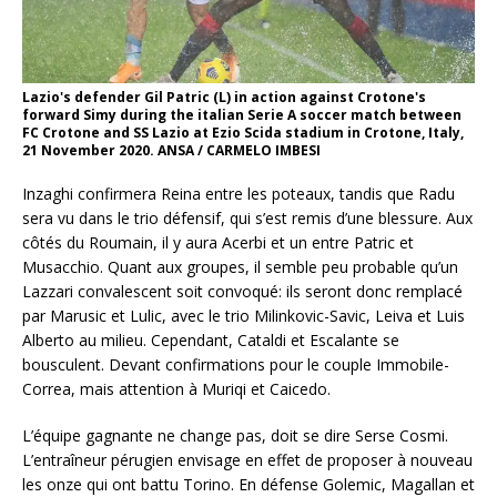
Lazio's defender Gil Patric (L) in action against Crotone's
forward Simy during the italian Serie A soccer match between
FC Crotone and SS Lazio at Ezio Scida stadium in Crotone, Italy,
21 November 2020. ANSA / CARMELO IMBESI
Inzaghi confirmera Reina entre les poteaux, tandis que Radu
sera vu dans le trio défensif, qui s’est remis d’une blessure. Aux
côtés du Roumain, il y aura Acerbi et un entre Patric et
Musacchio. Quant aux groupes, il semble peu probable qu’un
Lazzari convalescent soit convoqué: ils seront donc remplacé
par Marusic et Lulic, avec le trio Milinkovic-Savic, Leiva et Luis
Alberto au milieu. Cependant, Cataldi et Escalante se
bousculent. Devant confirmations pour le couple Immobile-
Correa, mais attention à Muriqi et Caicedo.
L’équipe gagnante ne change pas, doit se dire Serse Cosmi.
L’entraîneur pérugien envisage en effet de proposer à nouveau
les onze qui ont battu Torino. En défense Golemic, Magallan et