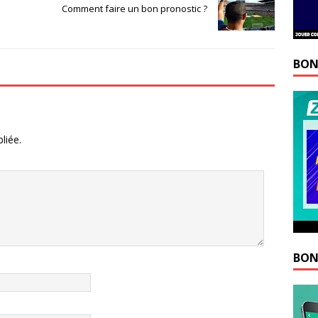
Comment faire un bon pronostic ?
BONU
liée.
BON