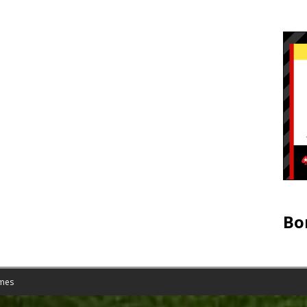
Bo
mes